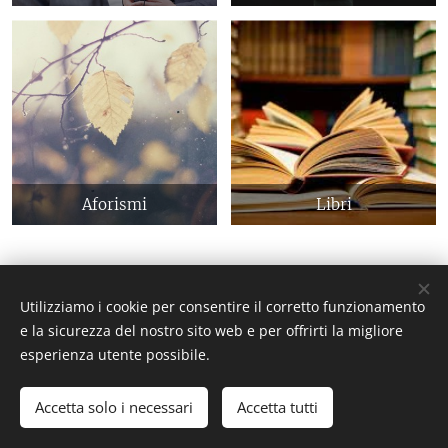
Aforismi
Libri
Utilizziamo i cookie per consentire il corretto funzionamento
e la sicurezza del nostro sito web e per offrirti la migliore
esperienza utente possibile.
ILoveItaly News Arte e Cultura
- Sito web indipendente di
informazione artistica e culturale | Tutti i diritti riservati.
Accetta solo i necessari
Accetta tutti
Cookies