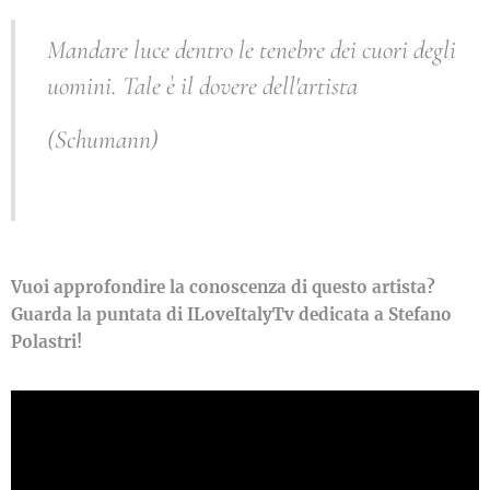
Mandare luce dentro le tenebre dei cuori degli
uomini. Tale è il dovere dell'artista
(Schumann)
Vuoi approfondire la conoscenza di questo artista?
Guarda la puntata di ILoveItalyTv dedicata a Stefano
Polastri!