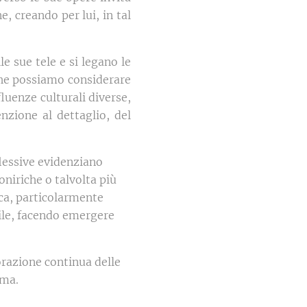
, creando per lui, in tal
e sue tele e si legano le
che possiamo considerare
fluenze culturali diverse,
enzione al dettaglio, del
flessive evidenziano
oniriche o talvolta più
ica, particolarmente
ibile, facendo emergere
orazione continua delle
ima.