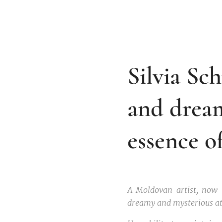
Silvia Sc
and dream
essence o
A Moldovan artist, now l
dreamy and mysterious at