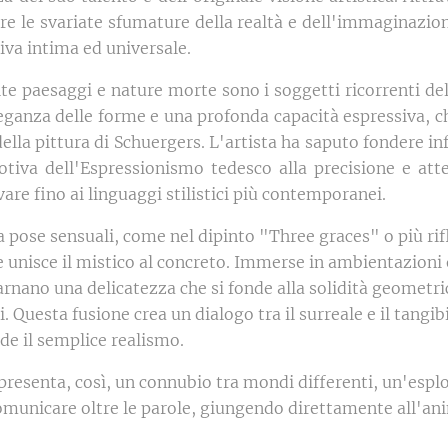
re le svariate sfumature della realtà e dell'immaginazione
iva intima ed universale.
lte paesaggi e nature morte sono i soggetti ricorrenti dell
eleganza delle forme e una profonda capacità espressiva, 
 della pittura di Schuergers. L'artista ha saputo fondere in
otiva dell'Espressionismo tedesco
alla precisione e att
are fino ai linguaggi stilistici più contemporanei.
a pose sensuali, come nel dipinto "Three graces" o più ri
e unisce il mistico al concreto. Immerse in ambientazioni 
carnano una delicatezza che si fonde alla solidità geometr
ti. Questa fusione crea un dialogo tra il surreale e il tang
de il semplice realismo.
presenta, così, un connubio tra mondi differenti, un'espl
 comunicare oltre le parole, giungendo direttamente all'an