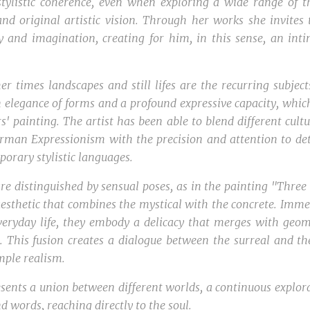
stylistic coherence, even when exploring a wide range of t
nd original artistic vision. Through her works she invites
y and imagination, creating for him, in this sense, an int
her times landscapes and still lifes are the recurring subjec
n elegance of forms and a profound expressive capacity, whic
' painting. The artist has been able to blend different cult
rman Expressionism with the precision and attention to det
porary stylistic languages.
 distinguished by sensual poses, as in the painting "Three 
aesthetic that combines the mystical with the concrete. Imme
eryday life, they embody a delicacy that merges with geomet
. This fusion creates a dialogue between the surreal and th
mple realism.
sents a union between different worlds, a continuous explorat
 words, reaching directly to the soul.