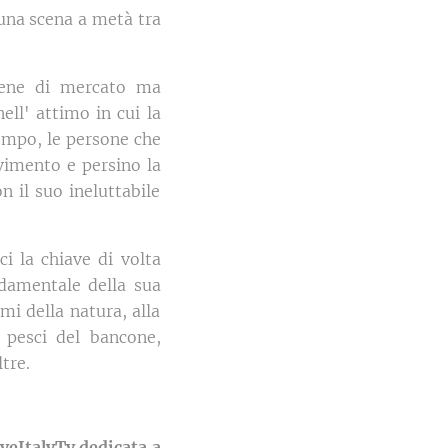
 una scena a metà tra
scene di mercato ma
ell' attimo in cui la
tempo, le persone che
vimento e persino la
on il suo ineluttabile
ci la chiave di volta
damentale della sua
mi della natura, alla
i pesci del bancone,
tre.
veItalyTv dedicata a