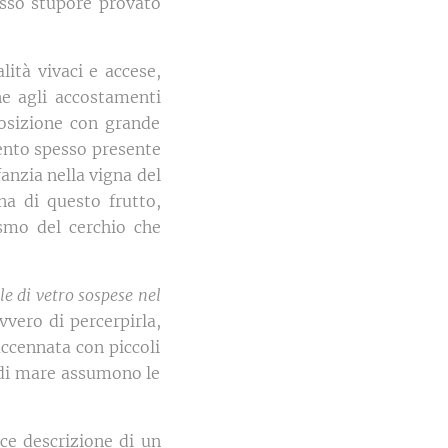
tesso stupore provato
lità vivaci e accese,
ne agli accostamenti
posizione con grande
mento spesso presente
fanzia nella vigna del
na di questo frutto,
ismo del cerchio che
e di vetro sospese nel
avvero di percerpirla,
ccennata con piccoli
i di mare assumono le
ce descrizione di un