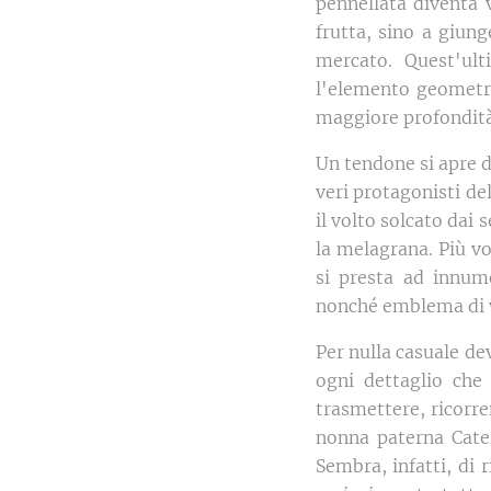
pennellata diventa v
frutta, sino a giung
mercato. Quest'ul
l'elemento geometri
maggiore profondit
Un tendone si apre da
veri protagonisti del
il volto solcato dai 
la melagrana. Più vo
si presta ad innume
nonché emblema di vi
Per nulla casuale dev
ogni dettaglio che
trasmettere, ricorre
nonna paterna Cateri
Sembra, infatti, di 