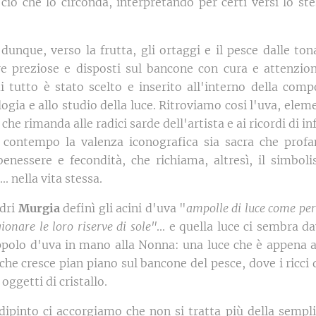
 ciò che lo circonda, interpretando per certi versi lo s
unque, verso la frutta, gli ortaggi e il pesce dalle tona
re preziose e disposti sul bancone con cura e attenzio
i tutto è stato scelto e inserito all'interno della com
logia e allo studio della luce. Ritroviamo cosi l'uva, ele
che rimanda alle radici sarde dell'artista e ai ricordi di in
 contempo la valenza iconografica sia sacra che profa
benessere e fecondità, che richiama, altresì, il simbol
.. nella vita stessa.
adri
Murgia
definì gli acini d'uva "
ampolle di luce come perl
ionare le loro riserve di sole"
... e quella luce ci sembra d
ppolo d'uva in mano alla Nonna: una luce che è appena a
e che cresce pian piano sul bancone del pesce, dove i ricc
oggetti di cristallo.
dipinto ci accorgiamo che non si tratta più della sempli