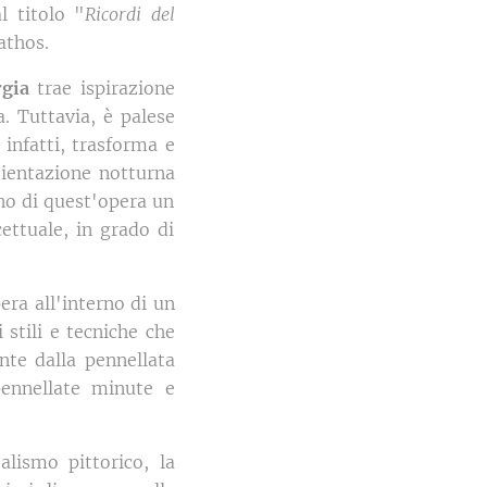
l titolo "
Ricordi del
athos.
gia
trae ispirazione
a. Tuttavia, è palese
 infatti, trasforma e
bientazione notturna
no di quest'opera un
cettuale, in grado di
era all'interno di un
stili e tecniche che
ente dalla pennellata
pennellate minute e
alismo pittorico, la