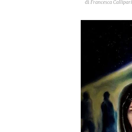
di
Francesca Callipari