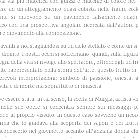
ia via più materica con guizzi e macchie di colore nei 
ere ad un atteggiamento quasi cubista nelle figure coll
time si muovono su un pavimento falsamente quadre
co con una prospettiva angolare ricercata dall'autore p
à e movimento alla composizione.
vanti a noi stagliandosi su un cielo stellato e come un si
 dipinto. I nostri occhi si soffermano, quindi, sulla figu
segni della vita si rivolge allo spettatore, offrendogli un fr
lte rappresentato nella storia dell'arte, questo frutto di
revoli interpretazioni: simbolo di passione, onestà, a
ta e di morte ma soprattutto di rinascita.
e essere stata, in tal senso, la scelta di Murgia, artista v
 nelle sue opere si concentra sempre sui messaggi p
ndo al proprio vissuto. In questo caso sovviene un ricor
na che lo guidava alla scoperta dei sapori e dei frutti
riconoscerlo nel giovinetto accanto all'anziana donna ch