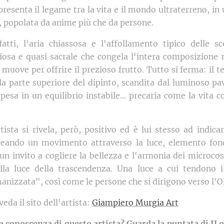
resenta il legame tra la vita e il mondo ultraterreno, in
, popolata da anime più che da persone.
fatti, l'aria chiassosa e l'affollamento tipico delle 
osa e quasi sacrale che congela l'intera composizione n
muove per offrire il prezioso frutto. Tutto si ferma: il 
a parte superiore del dipinto, scandita dal luminoso pa
pesa in un equilibrio instabile... precaria come la vita c
tista si rivela, però, positivo ed è lui stesso ad indicar
 creando un movimento attraverso la luce, elemento fon
 un invito a cogliere la bellezza e l'armonia dei microcos
ella luce della trascendenza. Una luce a cui tendono 
nizzata", così come le persone che si dirigono verso l'Ol
veda il sito dell'artista:
Giampiero Murgia Art
a conoscenza di questo artista? Guarda la puntata di ILo