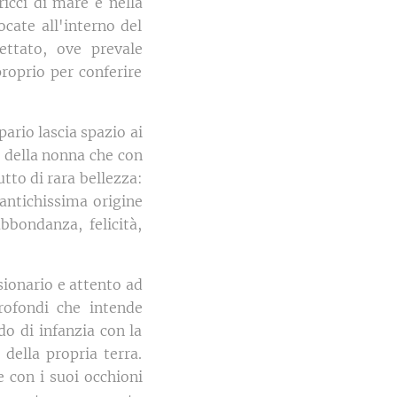
ricci di mare e nella
ocate all'interno del
ttato, ove prevale
roprio per conferire
pario lascia spazio ai
ra della nonna che con
utto di rara bellezza:
 antichissima origine
bbondanza, felicità,
isionario e attento ad
rofondi che intende
do di infanzia con la
 della propria terra.
e con i suoi occhioni