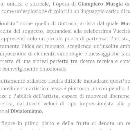
sa, onirica e surreale, l'opera di
Giampiero Murgia
da
a come un'esplosione di colori in un linguaggio carico di p
ionista" come quello di Guttuso, artista dal quale
Mur
celta del soggetto, ispirandosi alla celeberrima Vucciri
ppresenti solo un piccolo punto di partenza: l'artista,
tamente l'idea del mercato, scegliendo un'insolita am
omposizione di elementi, simbologie e messaggi che fan
tratta di una sintesi perfetta tra ricerca tecnica e con
e coinvolgimento emozionale.
rettamente stilistico risulta difficile inquadrare quest'op
 movimento artistico: essa é piuttosto un compendio di 
ze e l'abilità dell'artista, capace di muoversi liberam
terica, dai tocchi veloci di tipo impressionista alle 
ne al
Divisionismo
.
 figure in primo piano e della frutta si denota un re