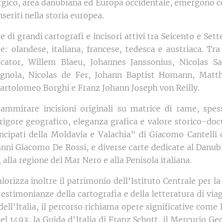
co, area danubiana ed Europa occidentale, emergono co
seriti nella storia europea.
e di grandi cartografi e incisori attivi tra Seicento e Set
e: olandese, italiana, francese, tedesca e austriaca. Tra
cator, Willem Blaeu, Johannes Janssonius, Nicolas Sa
ignola, Nicolas de Fer, Johann Baptist Homann, Matth
Bartolomeo Borghi e Franz Johann Joseph von Reilly.
ammirare incisioni originali su matrice di rame, spe
 rigore geografico, eleganza grafica e valore storico-doc
rincipati della Moldavia e Valachia" di Giacomo Cantelli 
ni Giacomo De Rossi, e diverse carte dedicate al Danubio,
 alla regione del Mar Nero e alla Penisola italiana.
lorizza inoltre il patrimonio dell'Istituto Centrale per la 
estimonianze della cartografia e della letteratura di via
dell'Italia, il percorso richiama opere significative come
l 1493, la Guida d'Italia di Franz Schott, il Mercurio Geo