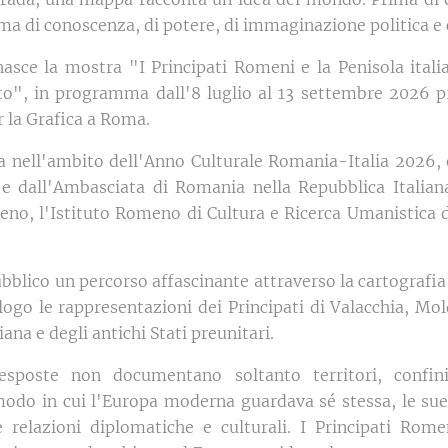
a di conoscenza, di potere, di immaginazione politica e 
asce la mostra "I Principati Romeni e la Penisola italia
to", in programma dall'8 luglio al 13 settembre 2026 p
r la Grafica a Roma.
ta nell'ambito dell'Anno Culturale Romania-Italia 2026, 
 e dall'Ambasciata di Romania nella Repubblica Italian
meno, l'Istituto Romeno di Cultura e Ricerca Umanistica 
blico un percorso affascinante attraverso la cartografia
logo le rappresentazioni dei Principati di Valacchia, Mol
iana e degli antichi Stati preunitari.
esposte non documentano soltanto territori, confini,
modo in cui l'Europa moderna guardava sé stessa, le sue a
sue relazioni diplomatiche e culturali. I Principati Rom