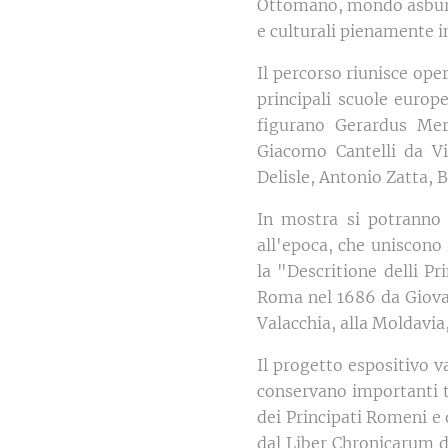
Ottomano, mondo asburgi
e culturali pienamente in
Il percorso riunisce oper
principali scuole europe
figurano Gerardus Mer
Giacomo Cantelli da V
Delisle, Antonio Zatta, 
In mostra si potranno 
all'epoca, che uniscono
la "Descritione delli P
Roma nel 1686 da Giovan
Valacchia, alla Moldavia,
Il progetto espositivo va
conservano importanti t
dei Principati Romeni e 
dal Liber Chronicarum de