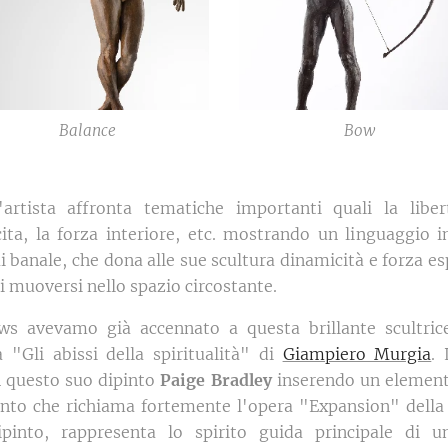
Balance
Bow
'artista affronta tematiche importanti quali la liber
cita, la forza interiore, etc. mostrando un linguaggio 
i banale, che dona alle sue scultura dinamicità e forza e
di muoversi nello spazio circostante.
ws avevamo già accennato a questa brillante scultrice
a "Gli abissi della spiritualità" di
Giampiero Murgia
. 
 questo suo dipinto
Paige Bradley
inserendo un elemento
into che richiama fortemente l'opera "Expansion" della 
ipinto, rappresenta lo spirito guida principale di u