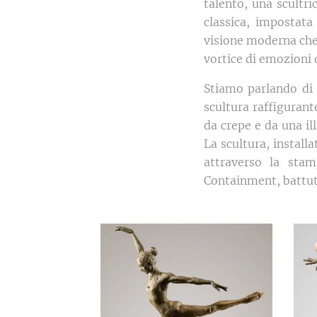
talento, una scultr
classica, impostat
visione moderna che 
vortice di emozioni 
Stiamo parlando d
scultura raffiguran
da crepe e da una il
La scultura, install
attraverso la sta
Containment, battuta