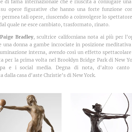
ice di fama internazionale che è riuscita a coniugare un
a su opere figurative che hanno una forte funzione co
permea tali opere, riuscendo a coinvolgere lo spettator
dal quale ne esce cambiato, trasformato, rinato.
i
Paige Bradley
, scultrice californiana nota ai più per l
te una donna a gambe incrociate in posizione meditativa 
luminazione interna, avendo così un effetto spettacolar
ata per la prima volta nel Brooklyn Bridge Park di New Yo
mpa e i social media. Degna di nota, d'altro canto
 dalla casa d'aste Christie's di New York.