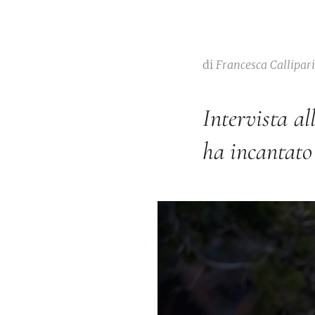
di
Francesca Callipari
Intervista a
ha incantato