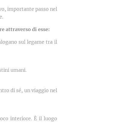
vo, importante passo nel
e.
re attraverso di esse:
logano sul legame tra il
stini umani.
ntro di sé, un viaggio nel
co interiore. È il luogo