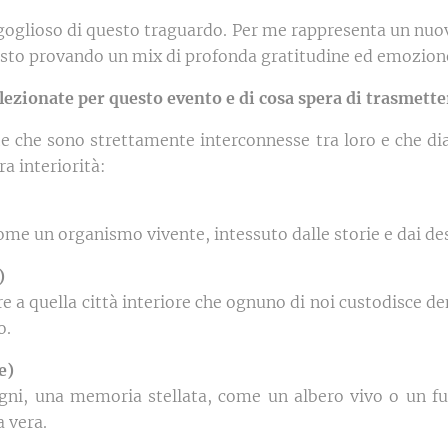
rgoglioso di questo traguardo. Per me rappresenta un nuo
e sto provando un mix di profonda gratitudine ed emozion
selezionate per questo evento e di cosa spera di trasmette
te che sono strettamente interconnesse tra loro e che dia
a interiorità:
ome un organismo vivente, intessuto dalle storie e dai de
)
e a quella città interiore che ognuno di noi custodisce de
o.
e)
gni, una memoria stellata, come un albero vivo o un fuo
a vera.