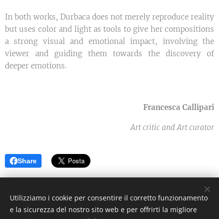
In both works, Durbaca does not merely reproduce reality
but uses color and light as tools to give her compositions
a strong visual and emotional impact, involving the
viewer and guiding them towards the discovery of
deeper emotions.
Francesca Callipari
Art critic and Art curator
Share
©2021 I Love Italy News Arte e Cultura
Utilizziamo i cookie per consentire il corretto funzionamento
e la sicurezza del nostro sito web e per offrirti la migliore