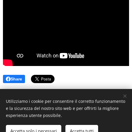
Share
©2021 I Love Italy News Arte e Cultura
Utilizziamo i cookie per consentire il corretto funzionamento
e la sicurezza del nostro sito web e per offrirti la migliore
esperienza utente possibile.
ILoveItaly News Arte e Cultura
- Sito web indipendente di
informazione artistica e culturale | Tutti i diritti riservati.
Accetta solo i necessari
Accetta tutti