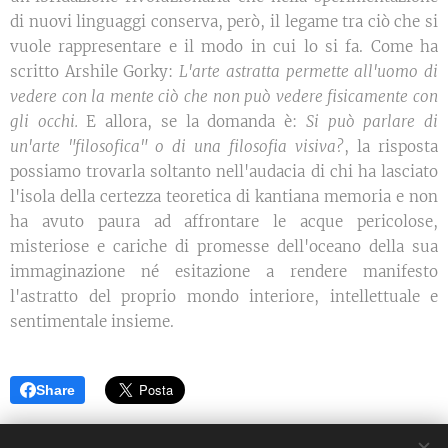
di nuovi linguaggi conserva, però, il legame tra ciò che si
vuole rappresentare e il modo in cui lo si fa. Come ha
scritto Arshile Gorky:
L'arte astratta permette all'uomo di
vedere con la mente ciò che non può vedere fisicamente con
gli occhi.
E allora, se la domanda è:
Si può parlare di
un'arte "filosofica" o di una filosofia visiva?
, la risposta
possiamo trovarla soltanto nell'audacia di chi ha lasciato
l'isola della certezza teoretica di kantiana memoria e non
ha avuto paura ad affrontare le acque pericolose,
misteriose e cariche di promesse dell'oceano della sua
immaginazione né esitazione a rendere manifesto
l'astratto del proprio mondo interiore, intellettuale e
sentimentale insieme.
Share
©2021 I Love Italy News Arte e Cultura