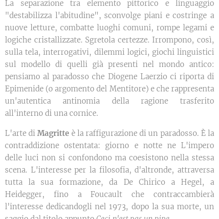
La separazione tra elemento pittorico e linguaggio
"destabilizza l'abitudine", sconvolge piani e costringe a
nuove letture, combatte luoghi comuni, rompe legami e
logiche cristallizzate. Sgretola certezze. Irrompono, così,
sulla tela, interrogativi, dilemmi logici, giochi linguistici
sul modello di quelli già presenti nel mondo antico:
pensiamo al paradosso che Diogene Laerzio ci riporta di
Epimenide (o argomento del Mentitore) e che rappresenta
un'autentica antinomia della ragione trasferito
all'interno di una cornice.
L'arte di
Magritte
è la raffigurazione di un paradosso. È la
contraddizione ostentata: giorno e notte ne L'impero
delle luci non si confondono ma coesistono nella stessa
scena. L'interesse per la filosofia, d'altronde, attraversa
tutta la sua formazione, da De Chirico a Hegel, a
Heidegger, fino a Foucault che contraccambierà
l'interesse dedicandogli nel 1973, dopo la sua morte, un
saggio dal titolo appunto
Ceci n'est pas un pipe
.