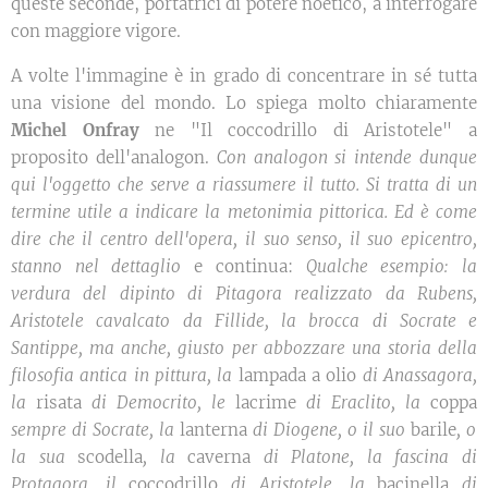
queste seconde, portatrici di potere noetico, a interrogare
con maggiore vigore.
A volte l'immagine è in grado di concentrare in sé tutta
una visione del mondo. Lo spiega molto chiaramente
Michel Onfray
ne "Il coccodrillo di Aristotele" a
proposito dell'analogon.
Con analogon si intende dunque
qui l'oggetto che serve a riassumere il tutto. Si tratta di un
termine utile a indicare la metonimia pittorica. Ed è come
dire che il centro dell'opera, il suo senso, il suo epicentro,
stanno nel dettaglio
e continua:
Qualche esempio: la
verdura del dipinto di Pitagora realizzato da Rubens,
Aristotele cavalcato da Fillide, la brocca di Socrate e
Santippe, ma anche, giusto per abbozzare una storia della
filosofia antica in pittura, la
lampada a olio
di Anassagora,
la
risata
di Democrito, le
lacrime
di Eraclito, la
coppa
sempre di Socrate, la
lanterna
di Diogene, o il suo
barile
, o
la sua
scodella
, la
caverna
di Platone, la fascina di
Protagora, il
coccodrillo
di Aristotele, la
bacinella
di