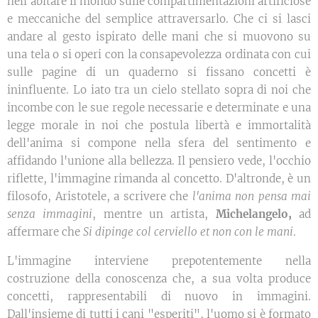
nell'abitare il mondo sulle compartimentazioni artificiose
e meccaniche del semplice attraversarlo. Che ci si lasci
andare al gesto ispirato delle mani che si muovono su
una tela o si operi con la consapevolezza ordinata con cui
sulle pagine di un quaderno si fissano concetti è
ininfluente. Lo iato tra un cielo stellato sopra di noi che
incombe con le sue regole necessarie e determinate e una
legge morale in noi che postula libertà e immortalità
dell'anima si compone nella sfera del sentimento e
affidando l'unione alla bellezza. Il pensiero vede, l'occhio
riflette, l'immagine rimanda al concetto. D'altronde, è un
filosofo, Aristotele, a scrivere che
l'anima non pensa mai
senza immagini
, mentre un artista,
Michelangelo,
ad
affermare che
Si dipinge col cerviello et non con le mani
.
L'immagine interviene prepotentemente nella
costruzione della conoscenza che, a sua volta produce
concetti, rappresentabili di nuovo in immagini.
Dall'insieme di tutti i cani "esperiti", l'uomo si è formato