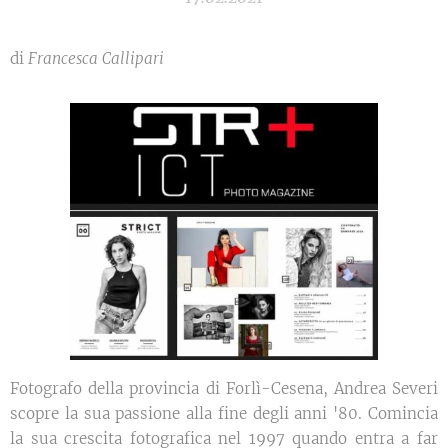
di
Francesca Callipari
Fotografo della provincia di Forlì-Cesena, Andrea Severi
scopre la sua passione alla fine degli anni '80. Comincia
la sua crescita fotografica nel 1997 quando entra a far