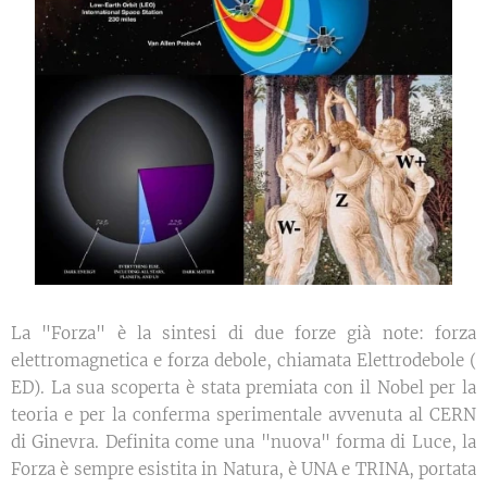
La "Forza" è la sintesi di due forze già note: forza
elettromagnetica e forza debole, chiamata Elettrodebole (
ED). La sua scoperta è stata premiata con il Nobel per la
teoria e per la conferma sperimentale avvenuta al CERN
di Ginevra. Definita come una "nuova" forma di Luce, la
Forza è sempre esistita in Natura, è UNA e TRINA, portata