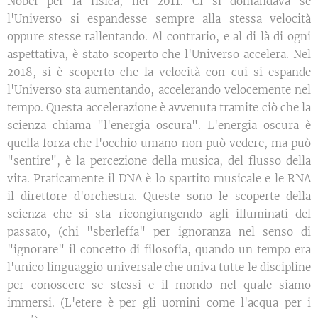
Nobel per la fisica, nel 2011. Ci si domandava se
l'Universo si espandesse sempre alla stessa velocità
oppure stesse rallentando. Al contrario, e al di là di ogni
aspettativa, è stato scoperto che l'Universo accelera. Nel
2018, si è scoperto che la velocità con cui si espande
l'Universo sta aumentando, accelerando velocemente nel
tempo. Questa accelerazione è avvenuta tramite ciò che la
scienza chiama "l'energia oscura". L'energia oscura è
quella forza che l'occhio umano non può vedere, ma può
"sentire", è la percezione della musica, del flusso della
vita. Praticamente il DNA è lo spartito musicale e le RNA
il direttore d'orchestra. Queste sono le scoperte della
scienza che si sta ricongiungendo agli illuminati del
passato, (chi "sberleffa" per ignoranza nel senso di
"ignorare" il concetto di filosofia, quando un tempo era
l'unico linguaggio universale che univa tutte le discipline
per conoscere se stessi e il mondo nel quale siamo
immersi. (L'etere è per gli uomini come l'acqua per i