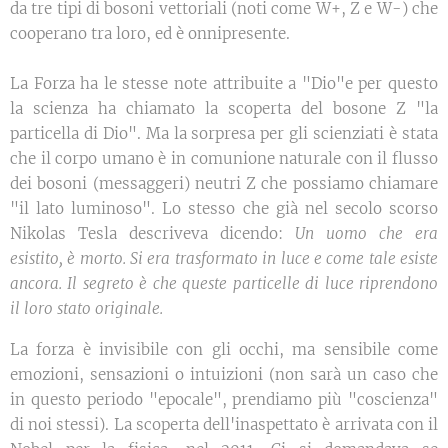
da tre tipi di bosoni vettoriali (noti come W+, Z e W-) che
cooperano tra loro, ed è onnipresente.
La Forza ha le stesse note attribuite a "Dio"e per questo
la scienza ha chiamato la scoperta del bosone Z "la
particella di Dio". Ma la sorpresa per gli scienziati è stata
che il corpo umano è in comunione naturale con il flusso
dei bosoni (messaggeri) neutri Z che possiamo chiamare
"il lato luminoso". Lo stesso che già nel secolo scorso
Nikolas Tesla descriveva dicendo:
Un uomo che era
esistito, è morto. Si era trasformato in luce e come tale esiste
ancora. Il segreto è che queste particelle di luce riprendono
il loro stato originale.
La forza è invisibile con gli occhi, ma sensibile come
emozioni, sensazioni o intuizioni (non sarà un caso che
in questo periodo "epocale", prendiamo più "coscienza"
di noi stessi). La scoperta dell'inaspettato è arrivata con il