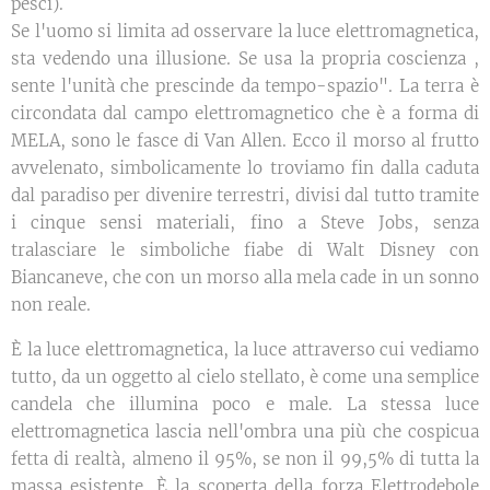
pesci).
Se l'uomo si limita ad osservare la luce elettromagnetica,
sta vedendo una illusione. Se usa la propria coscienza ,
sente l'unità che prescinde da tempo-spazio". La terra è
circondata dal campo elettromagnetico che è a forma di
MELA, sono le fasce di Van Allen. Ecco il morso al frutto
avvelenato, simbolicamente lo troviamo fin dalla caduta
dal paradiso per divenire terrestri, divisi dal tutto tramite
i cinque sensi materiali, fino a Steve Jobs, senza
tralasciare le simboliche fiabe di Walt Disney con
Biancaneve, che con un morso alla mela cade in un sonno
non reale.
È la luce elettromagnetica, la luce attraverso cui vediamo
tutto, da un oggetto al cielo stellato, è come una semplice
candela che illumina poco e male. La stessa luce
elettromagnetica lascia nell'ombra una più che cospicua
fetta di realtà, almeno il 95%, se non il 99,5% di tutta la
massa esistente. È la scoperta della forza Elettrodebole