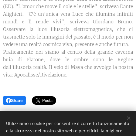
(ED). "L'amor che move il sole e le stelle", scriveva Dante
Alighieri. "C'è un'unica vera Luce che illumina infiniti
mondi e li rende vivi", scriveva Giordano Bruno.
Osservare la luce illusoria elettromagnetica, che ci
trasmette solo le immagini del passato, è il modo per non
vedere una realtà cosmica viva, presente e anche futura.
Praticamente noi siamo al centro della grande caverna
buia di Platone, dove le ombre sono le Regine
dell'illusoria realtà. Il velo di Maya che avvolge la nostra
vita: Apocalisse/Rivelazione.
Share
©2021 I Love Italy News Arte e Cultura
Utilizziamo i cookie per consentire il corretto funzionamento
e la sicurezza del nostro sito web e per offrirti la migliore