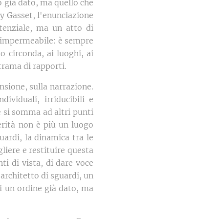
o già dato, ma quello che
a y Gasset, l'enunciazione
tenziale, ma un atto di
e impermeabile: è sempre
o circonda, ai luoghi, ai
trama di rapporti.
nsione, sulla narrazione.
ividuali, irriducibili e
 si somma ad altri punti
erità non è più un luogo
uardi, la dinamica tra le
gliere e restituire questa
ti di vista, di dare voce
 architetto di sguardi, un
di un ordine già dato, ma