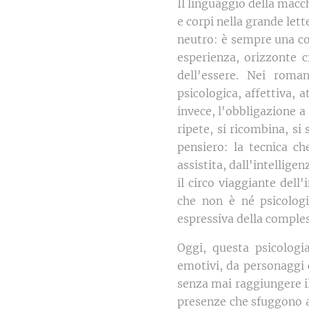
Il linguaggio della mac
e corpi nella grande let
neutro: è sempre una con
esperienza, orizzonte c
dell'essere. Nei roman
psicologica, affettiva, 
invece, l'obbligazione a
ripete, si ricombina, si
pensiero: la tecnica c
assistita, dall'intellig
il circo viaggiante del
che non è né psicologi
espressiva della comples
Oggi, questa psicologi
emotivi, da personaggi 
senza mai raggiungere il
presenze che sfuggono al