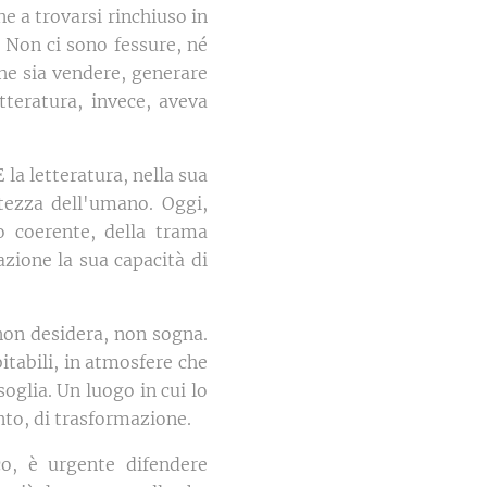
ene a trovarsi rinchiuso in
 Non ci sono fessure, né
che sia vendere, generare
tteratura, invece, aveva
la letteratura, nella sua
tezza dell'umano. Oggi,
io coerente, della trama
razione la sua capacità di
non desidera, non sogna.
bitabili, in atmosfere che
oglia. Un luogo in cui lo
nto, di trasformazione.
co, è urgente difendere