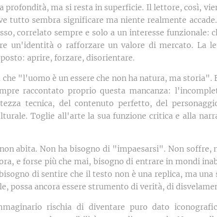
la profondità, ma si resta in superficie. Il lettore, così, vi
ve tutto sembra significare ma niente realmente accade.
fisso, correlato sempre e solo a un interesse funzionale: 
e un'identità o rafforzare un valore di mercato. La le
osto: aprire, forzare, disorientare.
 che "l'uomo è un essere che non ha natura, ma storia". E 
empre raccontato proprio questa mancanza: l'incomple
etezza tecnica, del contenuto perfetto, del personagg
lturale. Toglie all'arte la sua funzione critica e alla nar
non abita. Non ha bisogno di "impaesarsi". Non soffre, 
cora, e forse più che mai, bisogno di entrare in mondi ina
bisogno di sentire che il testo non è una replica, ma una s
le, possa ancora essere strumento di verità, di disvelame
mmaginario rischia di diventare puro dato iconografi