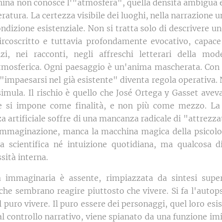
china non conosce l'"atmosfera", quella densità ambigua e
teratura. La certezza visibile dei luoghi, nella narrazione
dizione esistenziale. Non si tratta solo di descrivere u
ircoscritto e tuttavia profondamente evocativo, capace
zi, nei racconti, negli affreschi letterari della mod
atmosferica. Ogni paesaggio è un'anima mascherata. Con l'
 "impaesarsi nel già esistente" diventa regola operativa.
 simula. Il rischio è quello che José Ortega y Gasset avev
he si impone come finalità, e non più come mezzo. La 
enza artificiale soffre di una mancanza radicale di "attre
l'immaginazione, manca la macchina magica della psicol
a scientifica né intuizione quotidiana, ma qualcosa d
sità interna.
a immaginaria è assente, rimpiazzata da sintesi super
che sembrano reagire piuttosto che vivere. Si fa l'autops
 puro vivere. Il puro essere dei personaggi, quel loro e
 controllo narrativo, viene spianato da una funzione imi