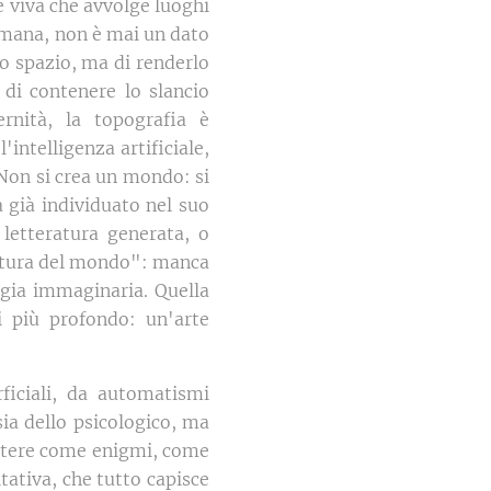
 viva che avvolge luoghi
 umana, non è mai un dato
no spazio, ma di renderlo
 di contenere lo slancio
ernità, la topografia è
intelligenza artificiale,
 Non si crea un mondo: si
a già individuato nel suo
letteratura generata, o
zzatura del mondo": manca
ogia immaginaria. Quella
i più profondo: un'arte
ficiali, da automatismi
ia dello psicologico, ma
sistere come enigmi, come
tativa, che tutto capisce