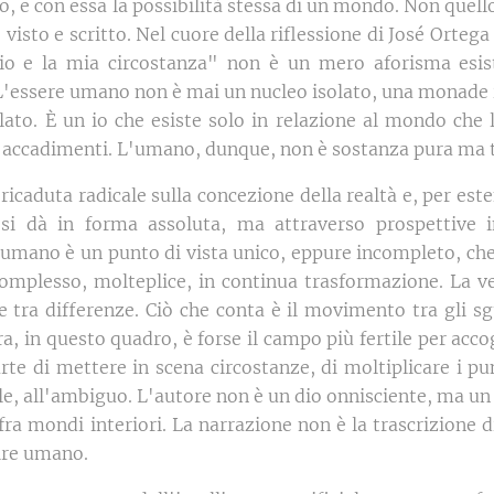
o, e con essa la possibilità stessa di un mondo. Non quell
visto e scritto. Nel cuore della riflessione di José Orteg
 io e la mia circostanza" non è un mero aforisma esis
L'essere umano non è mai un nucleo isolato, una monad
ato. È un io che esiste solo in relazione al mondo che l
li accadimenti. L'umano, dunque, non è sostanza pura ma 
ricaduta radicale sulla concezione della realtà e, per este
 si dà in forma assoluta, ma attraverso prospettive ind
e umano è un punto di vista unico, eppure incompleto, che
complesso, molteplice, in continua trasformazione. La v
 tra differenze. Ciò che conta è il movimento tra gli sg
a, in questo quadro, è forse il campo più fertile per acco
arte di mettere in scena circostanze, di moltiplicare i pun
ale, all'ambiguo. L'autore non è un dio onnisciente, ma un
 fra mondi interiori. La narrazione non è la trascrizione 
nire umano.