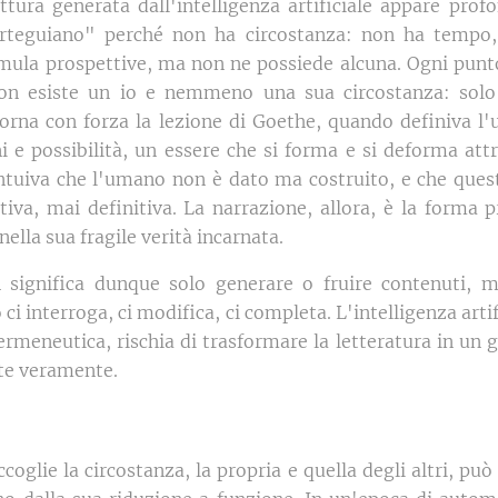
ittura generata dall'intelligenza artificiale appare pro
rteguiano" perché non ha circostanza: non ha tempo,
mula prospettive, ma non ne possiede alcuna. Ogni punto
Non esiste un io e nemmeno una sua circostanza: solo
 torna con forza la lezione di Goethe, quando definiva 
i e possibilità, un essere che si forma e si deforma attr
ntuiva che l'umano non è dato ma costruito, e che ques
tiva, mai definitiva. La narrazione, allora, è la forma p
lla sua fragile verità incarnata.
n significa dunque solo generare o fruire contenuti, 
o ci interroga, ci modifica, ci completa. L'intelligenza art
meneutica, rischia di trasformare la letteratura in un gi
tte veramente.
coglie la circostanza, la propria e quella degli altri, pu