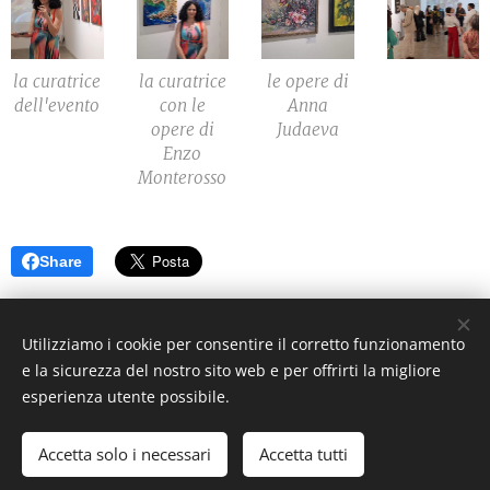
la curatrice
la curatrice
le opere di
dell'evento
con le
Anna
opere di
Judaeva
Enzo
Monterosso
Share
©2021 I Love Italy News Arte e Cultura
Utilizziamo i cookie per consentire il corretto funzionamento
e la sicurezza del nostro sito web e per offrirti la migliore
esperienza utente possibile.
ILoveItaly News Arte e Cultura
- Sito web indipendente di
informazione artistica e culturale | Tutti i diritti riservati.
Accetta solo i necessari
Accetta tutti
Cookies