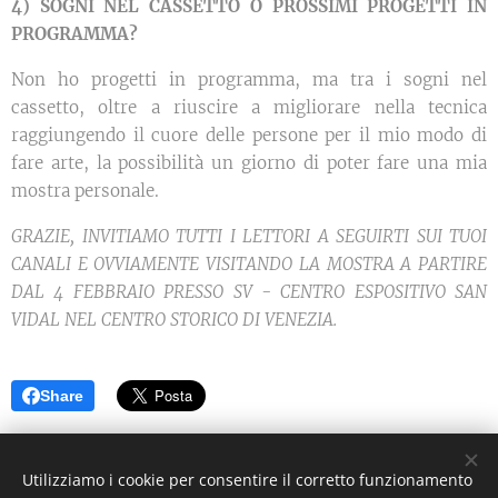
4) SOGNI NEL CASSETTO O PROSSIMI PROGETTI IN
PROGRAMMA?
Non ho progetti in programma, ma tra i sogni nel
cassetto, oltre a riuscire a migliorare nella tecnica
raggiungendo il cuore delle persone per il mio modo di
fare arte, la possibilità un giorno di poter fare una mia
mostra personale.
GRAZIE, INVITIAMO TUTTI I LETTORI A SEGUIRTI SUI TUOI
CANALI E OVVIAMENTE VISITANDO LA MOSTRA A PARTIRE
DAL 4 FEBBRAIO PRESSO SV - CENTRO ESPOSITIVO SAN
VIDAL NEL CENTRO STORICO DI VENEZIA.
Share
©2021 I Love Italy News Arte e Cultura
Utilizziamo i cookie per consentire il corretto funzionamento