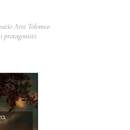
Spazio Arte Tolomeo
i protagonisti: