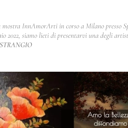
la mostra InnAmorArti in corso a Milano presso 
aio 2022, siamo lieti di presentarvi una degli artist
 STRANGIO