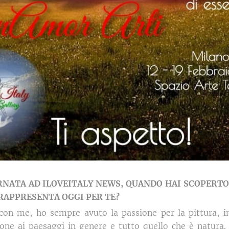
RNATA
AD
ILOVEITALY
NEWS,
QUANDO
HAI
SCOPERTO
RAPPRESENTA
OGGI
PER
TE?
 con me, ho sempre avuto la passione per la pittura, i
ione ai paesaggi in genere e tutto quello che è natura.