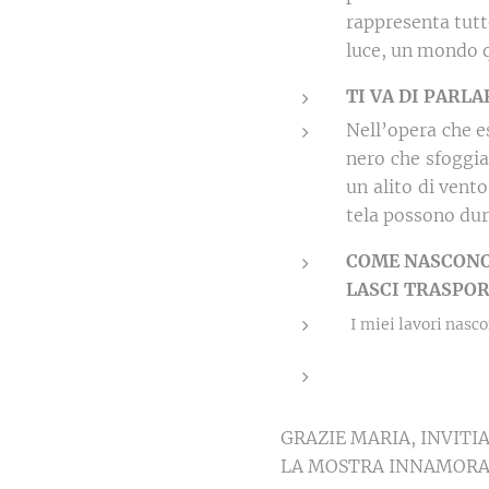
rappresenta tutt
luce, un mondo q
TI
VA
DI
PARLA
Nell’opera che e
nero che sfoggia
un alito di vent
tela possono dur
COME
NASCON
LASCI TRASPOR
I miei lavori nasco
GRAZIE MARIA, INVITI
LA MOSTRA INNAMORART