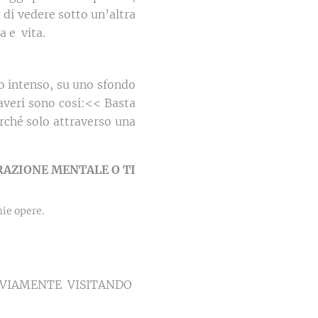
 di vedere sotto un’altra
a e vita.
io intenso, su uno sfondo
paveri sono cosi:<< Basta
erché solo attraverso una
RAZIONE MENTALE O TI
 mie opere.
 OVVIAMENTE VISITANDO