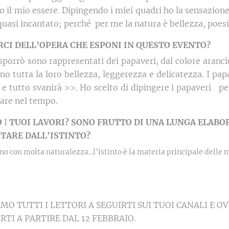
o il mio essere. Dipingendo i miei quadri ho la sensazione
uasi incantato; perché per me la natura è bellezza, poesi
RCI
DELL’OPERA
CHE
ESPONI
IN
QUESTO
EVENTO?
sporrò sono rappresentati dei papaveri, dal colore aranc
no tutta la loro bellezza, leggerezza e delicatezza. I pa
o e tutto svanirà >>. Ho scelto di dipingere i papaveri p
are nel tempo.
O
I
TUOI
LAVORI?
SONO FRUTTO DI UNA LUNGA ELABO
TARE DALL'ISTINTO?
no con molta naturalezza...l
’istinto è la materia principale delle
AMO TUTTI I LETTORI A SEGUIRTI SUI TUOI CANALI E
I A PARTIRE DAL 12 FEBBRAIO.