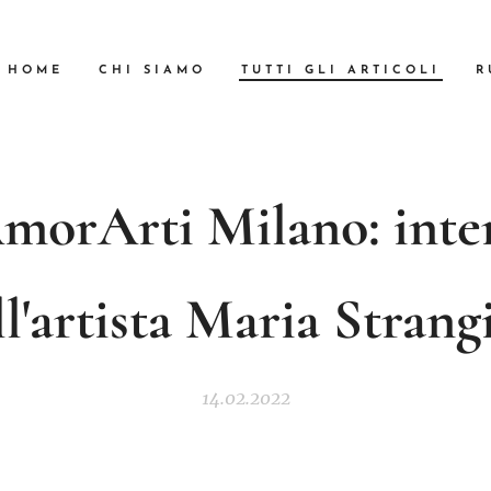
HOME
CHI SIAMO
TUTTI GLI ARTICOLI
R
morArti
Milano:
inte
ll'artista
Maria
Strang
14.02.2022