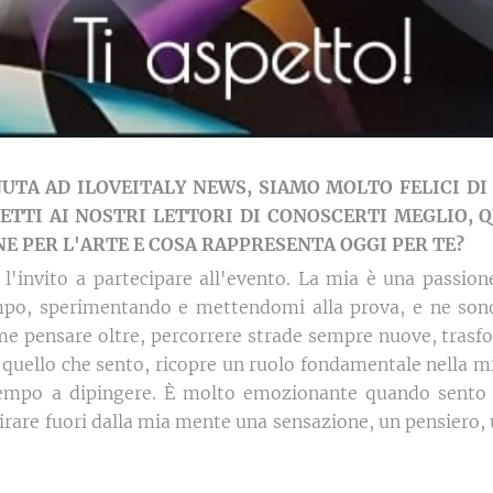
UTA AD ILOVEITALY NEWS, SIAMO MOLTO FELICI DI
METTI AI NOSTRI LETTORI DI CONOSCERTI MEGLIO,
NE PER L'ARTE E COSA RAPPRESENTA OGGI PER TE?
 l'invito a partecipare all'evento. La mia è una passion
mpo, sperimentando e mettendomi alla prova, e ne sono
 me pensare oltre, percorrere strade sempre nuove, tras
quello che sento, ricopre un ruolo fondamentale nella mi
tempo a dipingere. È molto emozionante quando sento 
tirare fuori dalla mia mente una sensazione, un pensiero, 