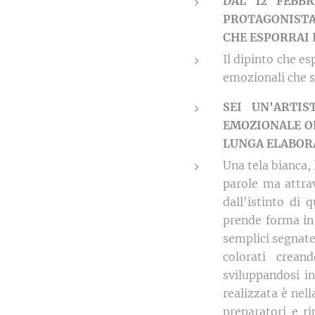
DAL 12 FEBB
PROTAGONISTA 
CHE ESPORRAI 
Il dipinto che e
emozionali che s
SEI UN'ARTI
EMOZIONALE OL
LUNGA ELABORA
Una tela bianca,
parole ma attrav
dall'istinto di 
prende forma in 
semplici segnate 
colorati crea
sviluppandosi i
realizzata è nell
preparatori e ri