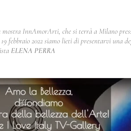
a mostra InnAmorArti, che si terrà a Milano pres
19 febbraio 2022 siamo lieti di presentarvi una deg
tista
ELENA PERRA