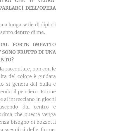
STRA CHE TI VEDRA'
 PARLARCI DELL'OPERA
na lunga serie di dipinti
e sento dentro di me.
 DAL FORTE IMPATTO
? SONO FRUTTO DI UNA
INTO?
da raccontare, non con le
lta del colore è guidata
to si genera dal nulla e
uendo il pensiero. Forme
e si intrecciano in giochi
nascendo dal centro e
 prima che questa venga
senza bisogno di bozzetti
susseguirsi delle forme.