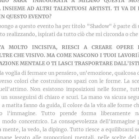
RAIO SARA' INAUGURATA A MILANO QUESTA MO
INSIEME AD ALTRI TALENTUOSI ARTISTI. TI VA DI
IN QUESTO EVENTO?
spongo a questo evento ha per titolo "Shadow" è parte di u
to realizzando, ispirati da tutto ciò che mi circonda o ch
STA MOLTO INCISIVA, RIESCI A CREARE OPERE
TRE CHE VISIVO. MA COME NASCONO I TUOI LAVORI
ZIONE MENTALE O TI LASCI TRASPORTARE DALL'IST
 la voglia di fermare un pensiero, un'emozione, qualcosa 
erso colori che costruiscono spazi con le forme. La sce
quell'attimo. Non esistono imposizioni nelle forme, tut
un susseguirsi di chiaro e scuri. La mano va sicura seg
a matita fanno da guida, il colore da la vita alle forme ch
ndo l'immagine. Tutto prende forma liberamente 
n modo concentrico. La consapevolezza dell'immagine
a mente, la vedo, la dipingo. Tutto riesce a equilibrarsi 
mane legato alle proporzioni mentali, nelle scelte del 