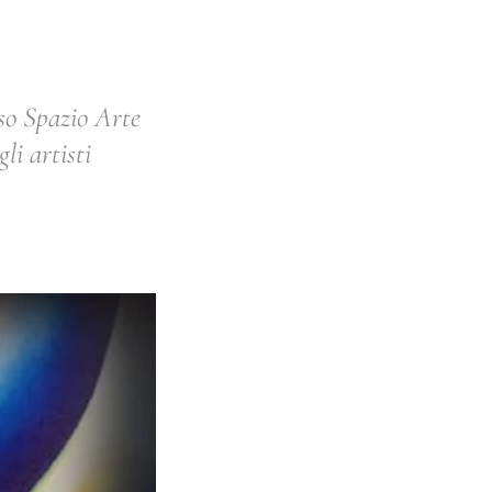
so Spazio Arte
li artisti