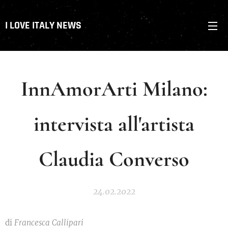
I LOVE ITALY NEWS
InnAmorArti Milano:
intervista all'artista
Claudia Converso
24.02.2022
di
Francesca Callipari