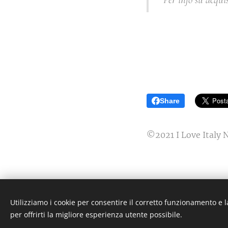
Share
©2021 I Love Italy 
Utilizziamo i cookie per consentire il corretto funzionamento e l
ILoveItaly News Arte e 
per offrirti la migliore esperienza utente possibile.