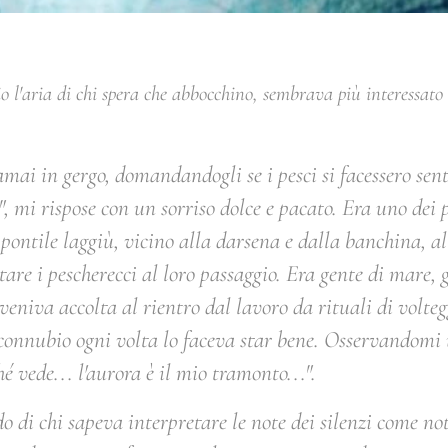
 l'aria di chi spera che abbocchino, sembrava più interessato a
amai in gergo, domandandogli se i pesci si facessero sent
", mi rispose con un sorriso dolce e pacato. Era uno dei
 pontile laggiù, vicino alla darsena e dalla banchina, a
tare i pescherecci al loro passaggio. Era gente di mare, 
veniva accolta al rientro dal lavoro da rituali di volte
 connubio ogni volta lo faceva star bene. Osservandomi u
é vede... l'aurora è il mio tramonto...
".
 di chi sapeva interpretare le note dei silenzi come not