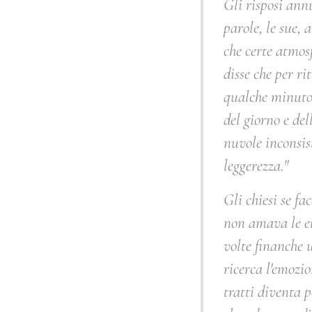
Gli risposi ann
parole, le sue,
che certe atmosf
disse che per ri
qualche minuto, 
del giorno e del
nuvole inconsist
leggerezza
."
Gli chiesi se fa
non amava le eti
volte finanche 
ricerca l'emozi
tratti diventa p