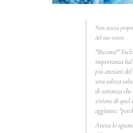
Non aveva proprio
del suo vento.
"
Biccara
?" Escl
importanza ha!
più anziani del
sera soleva salu
di sostanza che 
visione di quel
aggiunse: "
perch
Aveva lo sguardo