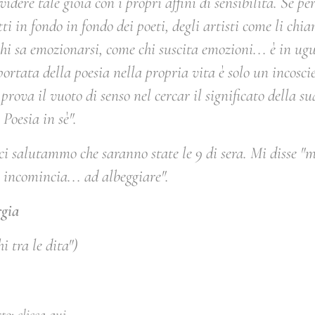
idere tale gioia con i propri affini di sensibilità. Se pe
ti in fondo in fondo dei poeti, degli artisti come li chi
hi sa emozionarsi, come chi suscita emozioni... è in ug
portata della poesia nella propria vita è solo un incosci
 prova il vuoto di senso nel cercar il significato della su
 Poesia in sè
".
ci salutammo che saranno state le 9 di sera. Mi disse "
m
 incomincia... ad albeggiare
".
gia
i tra le dita")
sto:
clicca qu
i