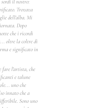
sordi il nostro:
nificato. Trovava
lie dell'alba. Mi
 giornata. Dopo
notte che i ricordi
. oltre la coltre di
rma e significato in
 fare l'artista, che
ficanti e talune
le... uno che
so innato che a
ifferibile. Sono uno