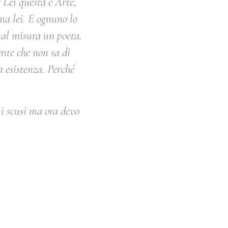
r Lei questa è Arte,
ama lei. E ognuno lo
ual misura un poeta.
ente che non sa di
a esistenza. Perché
i scusi ma ora devo