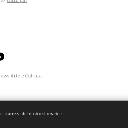
News Arte e Cultura
a sicurezza del nostro sito web e
Cultura
- Sito web indipendente di informazione artistica e culturale
Cookies