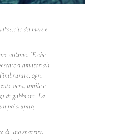
ll'ascolto del mare e
ire all'amo. "
E che
 pescatori amatoriali
ll'imbrunire, ogni
gente vera, umile e
ggi di gabbiani. La
n po' stupito,
e di uno spartito.