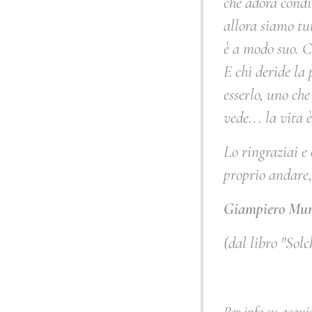
che adora condiv
allora siamo tut
è a modo suo. C
E chi deride la 
esserlo, uno che
vede... la vita è
Lo ringraziai e 
proprio andare,
Giampiero Mur
(dal libro "Solch
Per info su acqui