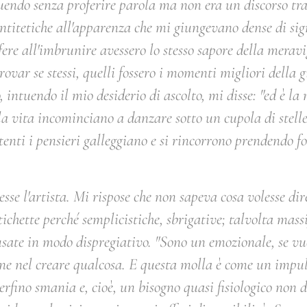
uendo senza proferire parola ma non era un discorso tra 
 antitetiche all'apparenza che mi giungevano dense di sig
ere all'imbrunire avessero lo stesso sapore della meravig
trovar se stessi, quelli fossero i momenti migliori della
intuendo il mio desiderio di ascolto, mi disse: "
ed è la 
la vita incominciano a danzare sotto un cupola di stelle..
enti i pensieri galleggiano e si rincorrono prendendo fo
cesse l'artista. Mi rispose che non sapeva cosa volesse dire
chette perché semplicistiche, sbrigative; talvolta massi
usate in modo dispregiativo. "
Sono un emozionale, se vuo
one nel creare qualcosa. E questa molla è come un impul
erfino smania e, cioè, un bisogno quasi fisiologico non d