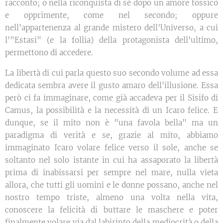
racconto; o nella riconquista di sé dopo un amore tossico
e opprimente, come nel secondo; oppure
nell'appartenenza al grande mistero dell'Universo, a cui
l'"Estasi" (e la follia) della protagonista dell'ultimo,
permettono di accedere.
La libertà di cui parla questo suo secondo volume ad essa
dedicata sembra avere il gusto amaro dell'illusione. Essa
però ci fa immaginare, come già accadeva per il Sisifo di
Camus, la possibilità e la necessità di un Icaro felice. E
dunque, se il mito non è "una favola bella" ma un
paradigma di verità e se, grazie al mito, abbiamo
immaginato Icaro volare felice verso il sole, anche se
soltanto nel solo istante in cui ha assaporato la libertà
prima di inabissarsi per sempre nel mare, nulla vieta
allora, che tutti gli uomini e le donne possano, anche nel
nostro tempo triste, almeno una volta nella vita,
conoscere la felicità di buttare le maschere e poter
finalmente volare via dal labirinto della mediocrità o della