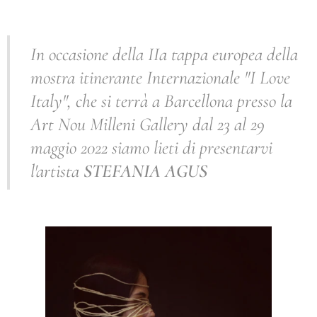
In occasione della IIa tappa europea della
mostra itinerante Internazionale "I Love
Italy", che si terrà a Barcellona presso la
Art Nou Milleni Gallery dal 23 al 29
maggio 2022 siamo lieti di presentarvi
l'artista
STEFANIA AGUS