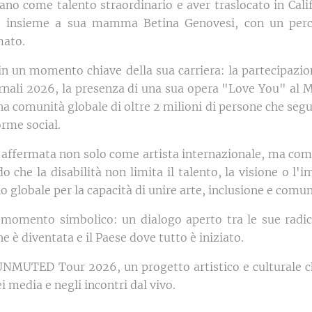
ano come talento straordinario e aver traslocato in Cali
po insieme a sua mamma Betina Genovesi, con un perc
mato.
in un momento chiave della sua carriera: la partecipazion
ernali 2026, la presenza di una sua opera "Love You" al 
na comunità globale di oltre 2 milioni di persone che seguo
rme social.
 è affermata non solo come artista internazionale, ma co
 che la disabilità non limita il talento, la visione o l'i
lo globale per la capacità di unire arte, inclusione e comu
n momento simbolico: un dialogo aperto tra le sue radici
che è diventata e il Paese dove tutto è iniziato.
NMUTED Tour 2026, un progetto artistico e culturale ch
i media e negli incontri dal vivo.