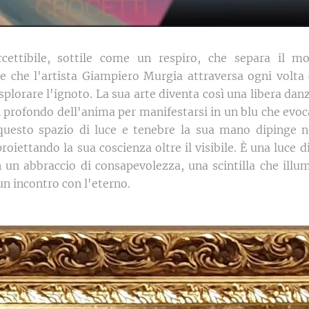
rcettibile, sottile come un respiro, che separa il m
e che l'artista Giampiero Murgia attraversa ogni volta
splorare l'ignoto. La sua arte diventa così una libera dan
l profondo dell'anima per manifestarsi in un blu che evoca 
n questo spazio di luce e tenebre la sua mano dipinge 
roiettando la sua coscienza oltre il visibile. È una luce d
n un abbraccio di consapevolezza, una scintilla che illu
n incontro con l'eterno.