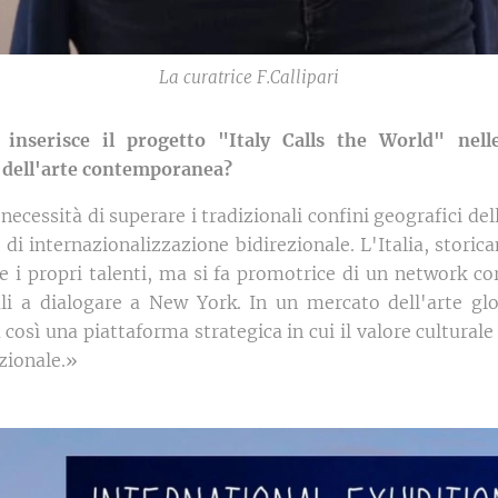
La curatrice F.Callipari
 inserisce il progetto "Italy Calls the World" nell
 dell'arte contemporanea?
 necessità di superare i tradizionali confini geografici de
i internazionalizzazione bidirezionale. L'Italia, storic
e i propri talenti, ma si fa promotrice di un network cor
ali a dialogare a New York. In un mercato dell'arte gl
così una piattaforma strategica in cui il valore culturale 
zionale.»