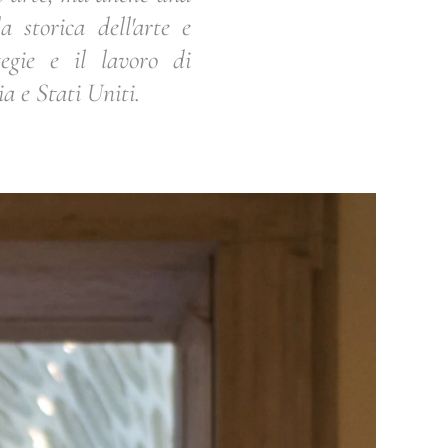
 storica dell'arte e
egie e il lavoro di
a e Stati Uniti.