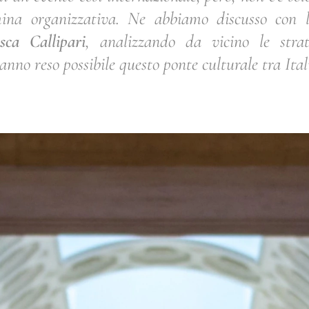
ina organizzativa. Ne abbiamo discusso con la
sca Callipari
, analizzando da vicino le strat
nno reso possibile questo ponte culturale tra Itali