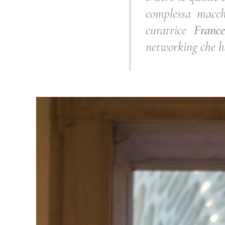
complessa macch
curatrice
France
networking che ha