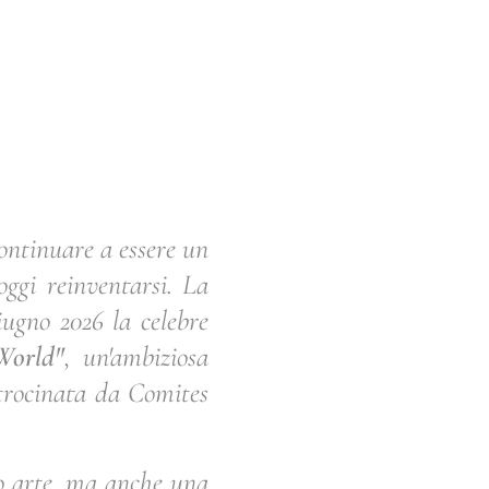
continuare a essere un
 oggi reinventarsi. La
iugno 2026 la celebre
World"
, un'ambiziosa
patrocinata da Comites
olo arte, ma anche una