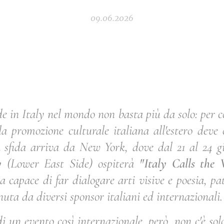
09.06.2026
de in Italy nel mondo non basta più da solo: per 
 la promozione culturale italiana all'estero deve
a sfida arriva da New York, dove dal 21 al 24 g
y
(Lower East Side) ospiterà
"Italy Calls the 
va capace di far dialogare arti visive e poesia, 
uta da diversi sponsor italiani ed internazionali.
di un evento così internazionale, però, non c'è s