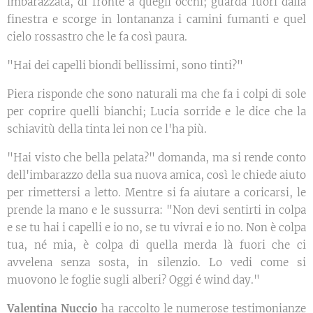
imbarazzata, di fronte a quegli occhi; guarda fuori dalla
finestra e scorge in lontananza i camini fumanti e quel
cielo rossastro che le fa così paura.
"Hai dei capelli biondi bellissimi, sono tinti?"
Piera risponde che sono naturali ma che fa i colpi di sole
per coprire quelli bianchi; Lucia sorride e le dice che la
schiavitù della tinta lei non ce l'ha più.
"Hai visto che bella pelata?" domanda, ma si rende conto
dell'imbarazzo della sua nuova amica, così le chiede aiuto
per rimettersi a letto. Mentre si fa aiutare a coricarsi, le
prende la mano e le sussurra: "Non devi sentirti in colpa
e se tu hai i capelli e io no, se tu vivrai e io no. Non è colpa
tua, né mia, è colpa di quella merda là fuori che ci
avvelena senza sosta, in silenzio. Lo vedi come si
muovono le foglie sugli alberi? Oggi é wind day."
Valentina Nuccio
ha raccolto le numerose testimonianze