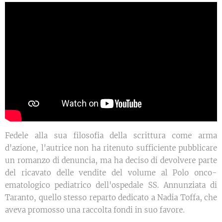
Fedele alla sua filosofia della scrittura come arma
d'azione, l'autrice non ha ritenuto sufficiente pubblicare
un romanzo di denuncia, ma ha deciso di devolvere parte
del ricavato delle vendite del volume al Polo onco-
ematologico pediatrico dell'ospedale SS. Annunziata di
Taranto, quello stesso reparto dedicato a Nadia Toffa, che
aveva promosso una raccolta fondi in suo favore.