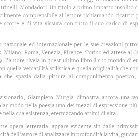
rinelli, Mondadori. Un titolo a primo impatto insolito ch
cilmente comprensibile al lettore richiamando cicatrici
 scorre e di vita vissuta con tutto il suo carico di es
o nazionale ed internazionale per le sue creazioni pitto
k, Milano, Roma, Venezia, Firenze, Torino ed attese al C
, l'autore rivela in quest'ultimo libro il suo mondo di e
con quella versatilità stilistica e quella originalità che c
ca che spazia dalla pittura al componimento poetico, d
e visionario, Giampiero Murgia dimostra ancora una vol
colar modo nella poesia uno dei mezzi di espressione più i
 nella sua esistenza, eternizzando attimi di vita.
te opera letteraria, appare evidente sin dalle primiss
ità dell'autore di analizzare in profondità la vita, guidand