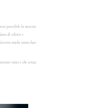
reso possibile la nascita
atta di silenzi e
 davvero anche tanta luce
rastare tutto e che senza