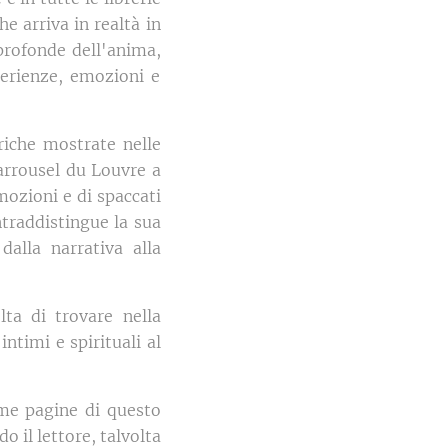
e arriva in realtà in
 profonde dell'anima,
perienze, emozioni e
riche mostrate nelle
arrousel du Louvre a
mozioni e di spaccati
ontraddistingue la sua
alla narrativa alla
ta di trovare nella
ntimi e spirituali al
ime pagine di questo
o il lettore, talvolta