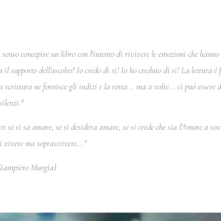
senso concepire un libro con l'intento di rivivere le emozioni che hanno 
il supporto dell'ascolto? Io credo di si! Io ho creduto di si! La lettura è f
scrittura ne fornisce gli indizi e la rotta... ma a volte... ci può essere
silenzi."
ti se si sa amare, se si desidera amare, se si crede che sia l'Amore a sov
i vivere
ma sopravvivere..."
 Giampiero Murgia)