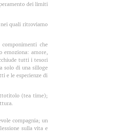
uperamento dei limiti
 nei quali ritroviamo
 a componimenti che
 lo emoziona: amore,
chiude tutti i tesori
ta solo di una silloge
ti e le esperienze di
totitolo (tea time);
ttura.
cevole compagnia; un
essione sulla vita e