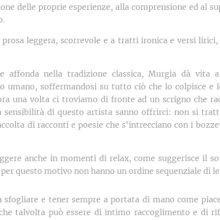
ione delle proprie esperienze, alla comprensione ed al s
o.
rosa leggera, scorrevole e a tratti ironica e versi lirici,
che affonda nella tradizione classica, Murgia dà vita
o umano, soffermandosi su tutto ciò che lo colpisce e
cora una volta ci troviamo di fronte ad un scrigno che rac
a sensibilità di questo artista sanno offrirci: non si trat
ccolta di racconti e poesie che s'intrecciano con i bozzet
eggere anche in momenti di relax, come suggerisce il sot
 per questo motivo non hanno un ordine sequenziale di le
a sfogliare e tener sempre a portata di mano come pia
e talvolta può essere di intimo raccoglimento e di rifl