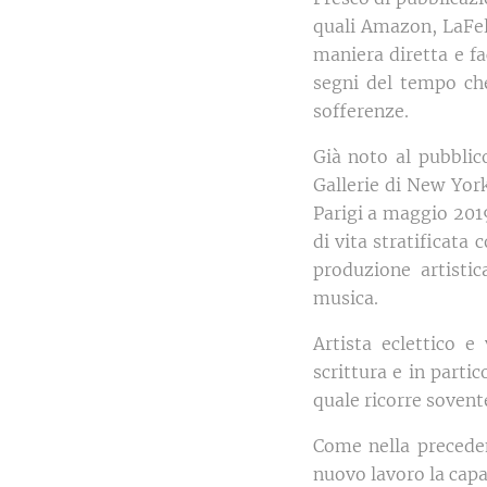
quali Amazon, LaFelt
maniera diretta e fa
segni del tempo che
sofferenze.
Già noto al pubblic
Gallerie di New Yor
Parigi a maggio 2019
di vita stratificata 
produzione artisti
musica.
Artista eclettico 
scrittura e in parti
quale ricorre sovente
Come nella preceden
nuovo lavoro la capac