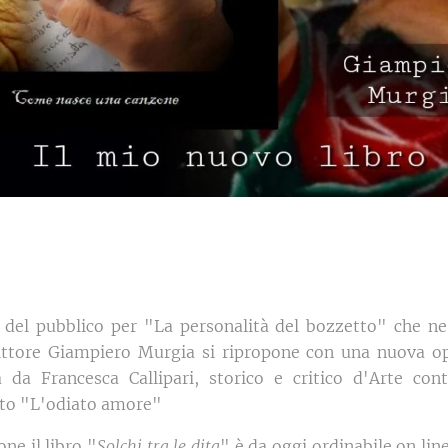
del pubblico per "La personalità del bozzetto" che ne
crittore Giampiero Murgia si ripropone con una nuova ope
a da Francesca Callipari, storico e critico d'Arte co
iato "L'odiato amore"
ne il libro "
Solchi tra le dita
" è da oggi ordinabile on line 