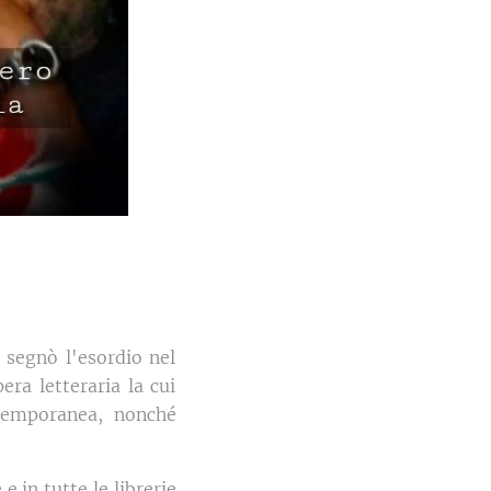
 segnò l'esordio nel
ra letteraria la cui
ntemporanea, nonché
e in tutte le librerie