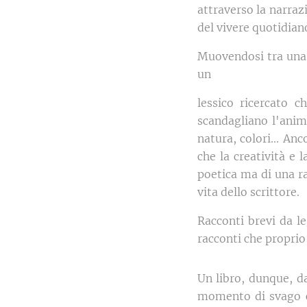
attraverso la narraz
del vivere quotidian
Muovendosi tra una p
un
lessico ricercato 
scandagliano l'anim
natura, colori... An
che la creatività e l
poetica ma di una ra
vita dello scrittore.
Racconti brevi da l
racconti che proprio
Un libro, dunque, d
momento di svago ch