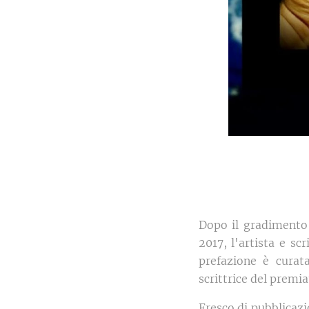
Dopo il gradimento 
2017, l'artista e s
prefazione è curat
scrittrice del prem
Fresco di pubblicazio