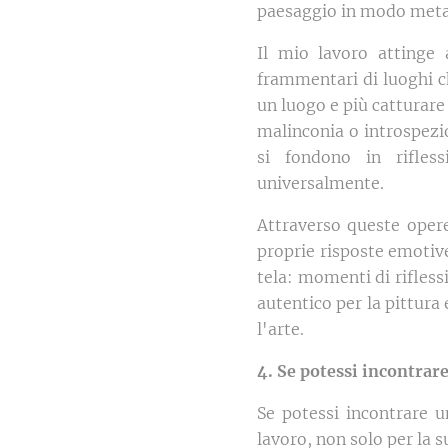
paesaggio in modo metaf
Il mio lavoro attinge
frammentari di luoghi ch
un luogo e più catturare
malinconia o introspezio
si fondono in rifles
universalmente.
Attraverso queste opere,
proprie risposte emotive 
tela: momenti di rifless
autentico per la pittura
l'arte.
4. Se potessi incontrare
Se potessi incontrare u
lavoro, non solo per la s