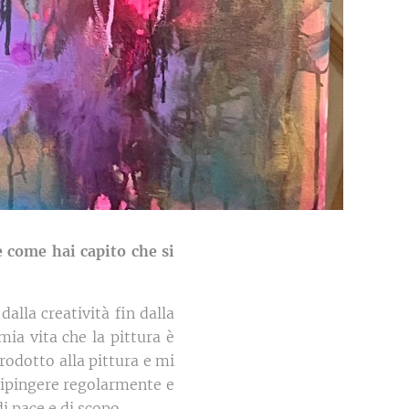
e come hai capito che si
lla creatività fin dalla
mia vita che la pittura è
odotto alla pittura e mi
dipingere regolarmente e
 pace e di scopo.