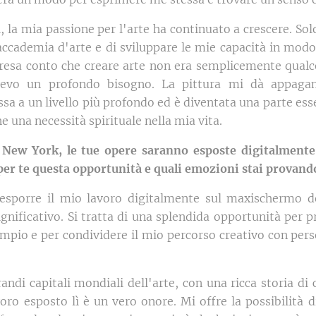
, la mia passione per l'arte ha continuato a crescere. Sol
'accademia d'arte e di sviluppare le mie capacità in modo
resa conto che creare arte non era semplicemente qualc
avevo un profondo bisogno. La pittura mi dà appaga
a a un livello più profondo ed è diventata una parte esse
e una necessità spirituale nella mia vita.
 New York, le tue opere saranno esposte digitalment
a per te questa opportunità e quali emozioni stai provand
 esporre il mio lavoro digitalmente sul maxischermo de
gnificativo. Si tratta di una splendida opportunità per p
mpio e per condividere il mio percorso creativo con perso
ndi capitali mondiali dell'arte, con una ricca storia di 
oro esposto lì è un vero onore. Mi offre la possibilità d