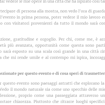
far vedere le mie opere in una città che ha ispirato così tan
tecipare di persona alla mostra, non vedo l'ora di guarda
 l'evento in prima persona, poter vedere il mio lavoro
iso con visitatori provenienti da tutto il mondo sarà 
ione, gratitudine e orgoglio. Per chi, come me, è ar
'età più avanzata, opportunità come questa sono parti
o sarà esposto su una scala così grande in una città r
za che mi rende umile e al contempo mi ispira, incora
elezionate per questo evento e di cosa speri di trasmetter
r questo evento sono paesaggi astratti che esplorano la
do il mondo naturale sia come uno specchio delle mie 
lessione, proprio come una passeggiata attraverso u
rtare chiarezza. Piuttosto che ritrarre luoghi specifici