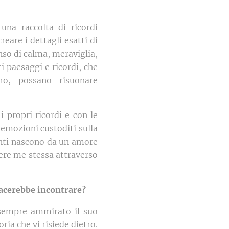
na raccolta di ricordi
eare i dettagli esatti di
nso di calma, meraviglia,
i paesaggi e ricordi, che
ro, possano risuonare
i propri ricordi e con le
e emozioni custoditi sulla
pinti nascono da un amore
mere me stessa attraverso
piacerebbe incontrare?
o sempre ammirato il suo
ria che vi risiede dietro.