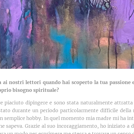
ta ai nostri lettori quando hai scoperto la tua passione 
oprio bisogno spirituale?
piaciuto dipingere e sono stata naturalmente attratta da
stato durante un periodo particolarmente difficile della 
un semplice hobby. In quel momento mia madre mi ha intr
che sapeva. Grazie al suo incoraggiamento, ho iniziato a 
era un modo per esprimere me stessa e trovare un senso di