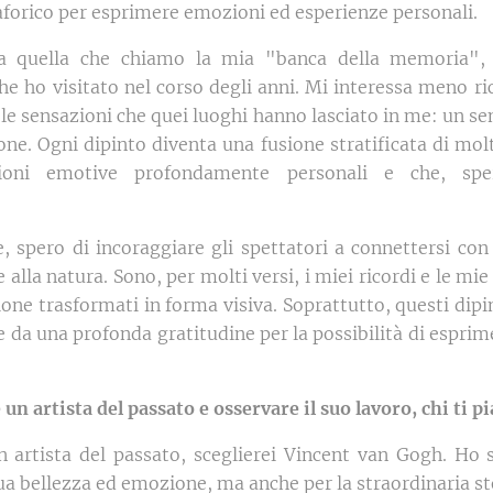
orico per esprimere emozioni ed esperienze personali.
 a quella che chiamo la mia "banca della memoria", u
e ho visitato nel corso degli anni. Mi interessa meno ricr
 le sensazioni che quei luoghi hanno lasciato in me: un se
ne. Ogni dipinto diventa una fusione stratificata di molt
sioni emotive profondamente personali e che, spe
 spero di incoraggiare gli spettatori a connettersi con 
alla natura. Sono, per molti versi, i miei ricordi e le mi
ione trasformati in forma visiva. Soprattutto, questi di
 e da una profonda gratitudine per la possibilità di espri
 un artista del passato e osservare il suo lavoro, chi ti 
n artista del passato, sceglierei Vincent van Gogh. H
ua bellezza ed emozione, ma anche per la straordinaria sto