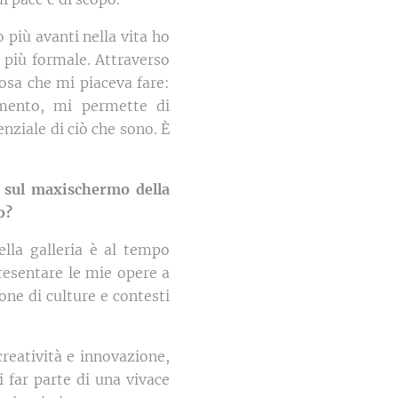
o più avanti nella vita ho
 più formale. Attraverso
osa che mi piaceva fare:
mento, mi permette di
nziale di ciò che sono. È
e sul maxischermo della
o?
lla galleria è al tempo
resentare le mie opere a
ne di culture e contesti
creatività e innovazione,
i far parte di una vivace