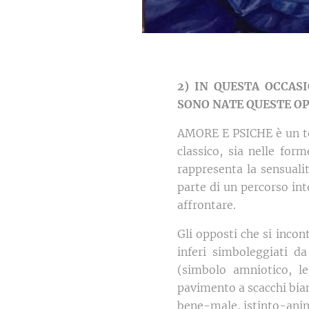
2) IN QUESTA OCCAS
SONO NATE QUESTE OP
AMORE E PSICHE è un tem
classico, sia nelle for
rappresenta la sensualit
parte di un percorso in
affrontare.
Gli opposti che si incont
inferi simboleggiati d
(simbolo amniotico, l
pavimento a scacchi bianc
bene-male, istinto-ani