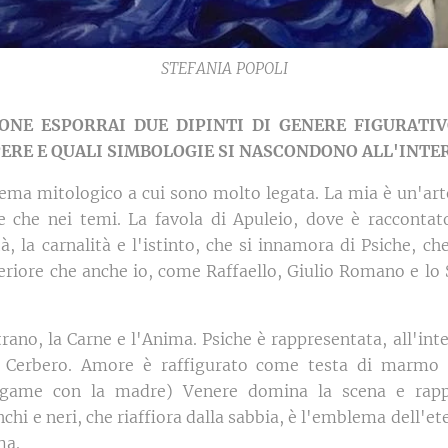
STEFANIA POPOLI
IONE ESPORRAI DUE DIPINTI DI GENERE FIGURATI
ERE E QUALI SIMBOLOGIE SI NASCONDONO ALL'INTER
a mitologico a cui sono molto legata. La mia è un'arte 
me che nei temi. La favola di Apuleio, dove è racconta
à, la carnalità e l'istinto, che si innamora di Psiche, ch
teriore che anche io, come Raffaello, Giulio Romano e lo
rano, la Carne e l'Anima. Psiche è rappresentata, all'inte
a Cerbero. Amore è raffigurato come testa di marmo c
egame con la madre) Venere domina la scena e rappr
hi e neri, che riaffiora dalla sabbia, è l'emblema dell'ete
ma.