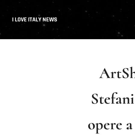
I LOVE ITALY NEWS
ArtSho
Stefani
opere a