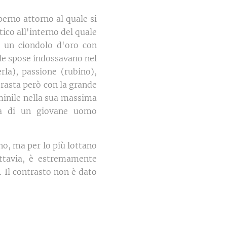
erno attorno al quale si
ico all'interno del quale
 un ciondolo d'oro con
 le spose indossavano nel
rla), passione (rubino),
trasta però con la grande
mminile nella sua massima
ea di un giovane uomo
no, ma per lo più lottano
uttavia, è estremamente
 Il contrasto non è dato