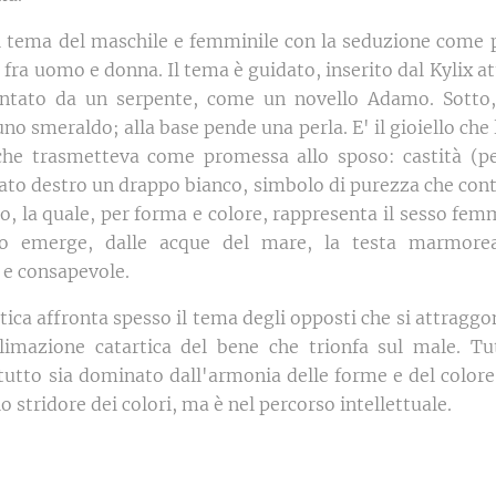
tema del maschile e femminile con la seduzione come p
fra uomo e donna. Il tema è guidato, inserito dal Kylix att
ntato da un serpente, come un novello Adamo. Sotto,
uno smeraldo; alla base pende una perla. E' il gioiello che
 che trasmetteva come promessa allo sposo: castità (pe
lato destro un drappo bianco, simbolo di purezza che con
o, la quale, per forma e colore, rappresenta il sesso fe
ndo emerge, dalle acque del mare, la testa marmor
 e consapevole.
tica affronta spesso il tema degli opposti che si attraggo
limazione catartica del bene che trionfa sul male. T
utto sia dominato dall'armonia delle forme e del colore.
lo stridore dei colori, ma è nel percorso intellettuale.