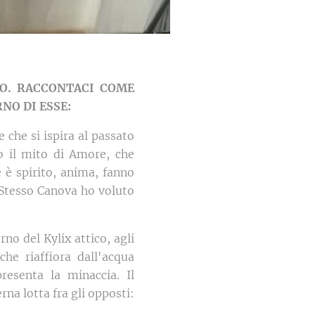
VO. RACCONTACI COME
NO DI ESSE:
che si ispira al passato
to il mito di Amore, che
e è spirito, anima, fanno
 Stesso Canova ho voluto
rno del Kylix attico, agli
he riaffiora dall'acqua
esenta la minaccia. Il
rna lotta fra gli opposti: