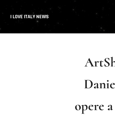
I LOVE ITALY NEWS
ArtSho
Danie
opere a