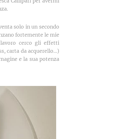
esca Callipari per avermi
nza.
iventa solo in un secondo
enzano fortemente le mie
lavoro cerco gli effetti
ass, carta da acquerello…)
immagine e la sua potenza