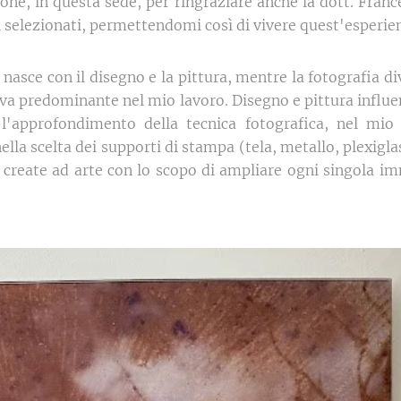
one, in questa sede, per ringraziare anche la dott. Franc
ti selezionati, permettendomi così di vivere quest'esperie
o nasce con il disegno e la pittura, mentre la fotografia d
va predominante nel mio lavoro. Disegno e pittura influ
 l'approfondimento della tecnica fotografica, nel mio 
nella scelta dei supporti di stampa (tela, metallo, plexigl
i, create ad arte con lo scopo di ampliare ogni singola 