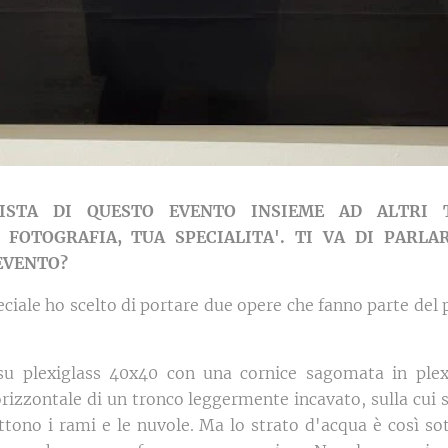
ISTA DI QUESTO EVENTO INSIEME AD ALTRI T
FOTOGRAFIA, TUA SPECIALITA'. TI VA DI PARLA
EVENTO?
ciale ho scelto di portare due opere che fanno parte del p
u plexiglass 40x40 con una cornice sagomata in plex
rizzontale di un tronco leggermente incavato, sulla cui s
lettono i rami e le nuvole. Ma lo strato d'acqua è così so