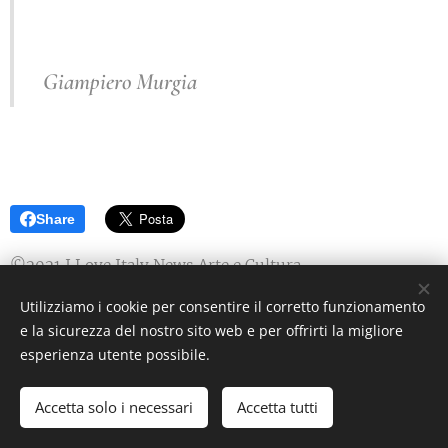
Giampiero Murgia
Share
©2021 I Love Italy News Arte e Cultura
Utilizziamo i cookie per consentire il corretto funzionamento
e la sicurezza del nostro sito web e per offrirti la migliore
esperienza utente possibile.
ILoveItaly News Arte e Cultura
- Sito web indipendente di
informazione artistica e culturale | Tutti i diritti riservati.
Accetta solo i necessari
Accetta tutti
Cookies