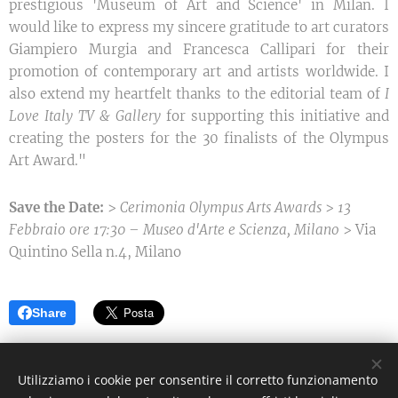
prestigious 'Museum of Art and Science' in Milan. I
would like to express my sincere gratitude to art curators
Giampiero Murgia and Francesca Callipari for their
promotion of contemporary art and artists worldwide. I
also extend my heartfelt thanks to the editorial team of
I
Love Italy TV & Gallery
for supporting this initiative and
creating the posters for the 30 finalists of the Olympus
Art Award."
Save the Date:
>
Cerimonia Olympus Arts Awards
>
13
Febbraio ore 17:30 – Museo d'Arte e Scienza, Milano
> Via
Quintino Sella n.4, Milano
Share
©2021 I Love Italy News Arte e Cultura
Utilizziamo i cookie per consentire il corretto funzionamento