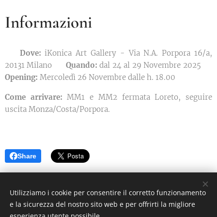
Informazioni
📍 Dove:
iKonica Art Gallery - Via N.A. Porpora 16/a,
20131 Milano
📅 Quando:
dal 24 al 29 Novembre 2025
🎉
Opening:
Mercoledì 26 Novembre dalle h. 18.00
Come arrivare:
MM1 e MM2 fermata Loreto, seguire
uscita Monza/Costa/Porpora.
Share
©2021 I Love Italy News Arte e Cultura
Utilizziamo i cookie per consentire il corretto funzionamento
e la sicurezza del nostro sito web e per offrirti la migliore
esperienza utente possibile.