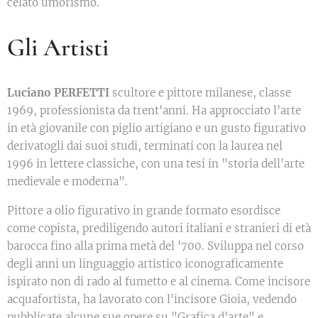
celato umorismo.
Gli Artisti
Luciano PERFETTI
scultore e pittore milanese, classe
1969, professionista da trent'anni. Ha approcciato l'arte
in età giovanile con piglio artigiano e un gusto figurativo
derivatogli dai suoi studi, terminati con la laurea nel
1996 in lettere classiche, con una tesi in "storia dell'arte
medievale e moderna".
Pittore a olio figurativo in grande formato esordisce
come copista, prediligendo autori italiani e stranieri di età
barocca fino alla prima metà del '700. Sviluppa nel corso
degli anni un linguaggio artistico iconograficamente
ispirato non di rado al fumetto e al cinema. Come incisore
acquafortista, ha lavorato con l'incisore Gioia, vedendo
pubblicate alcune sue opere su "Grafica d'arte" e