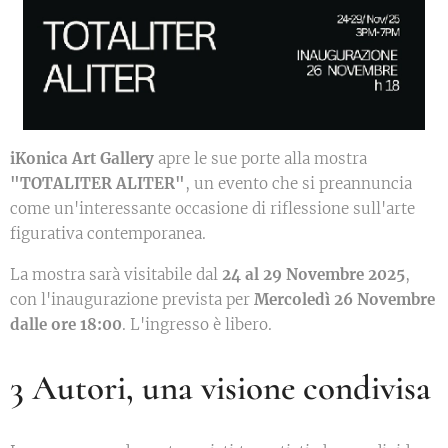
iKonica Art Gallery
apre le sue porte alla mostra
"TOTALITER ALITER"
, un evento che si preannuncia
come un'interessante occasione di riflessione sull'arte
figurativa contemporanea.
La mostra sarà visitabile dal
24 al 29 Novembre 2025
,
con l'inaugurazione prevista per
Mercoledì 26 Novembre
dalle ore 18:00
. L'ingresso è libero.
3 Autori, una visione condivisa